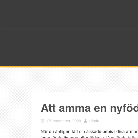
Skip
to
content
Att amma en nyfö
25 november, 2020
admin
När du äntligen fått din älskade bebis i dina armar
inom första timmen efter födseln. Den första bröst