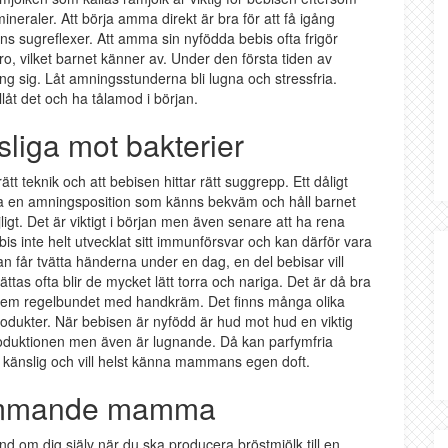
neraler. Att börja amma direkt är bra för att få igång
s sugreflexer. Att amma sin nyfödda bebis ofta frigör
, vilket barnet känner av. Under den första tiden av
ing sig. Låt amningsstunderna bli lugna och stressfria.
låt det och ha tålamod i början.
liga mot bakterier
tt teknik och att bebisen hittar rätt suggrepp. Ett dåligt
tta en amningsposition som känns bekväm och håll barnet
jligt. Det är viktigt i början men även senare att ha rena
s inte helt utvecklat sitt immunförsvar och kan därför vara
n får tvätta händerna under en dag, en del bebisar vill
s ofta blir de mycket lätt torra och nariga. Det är då bra
em regelbundet med handkräm. Det finns många olika
dukter. När bebisen är nyfödd är hud mot hud en viktig
roduktionen men även är lugnande. Då kan parfymfria
 känslig och vill helst känna mammans egen doft.
ammande mamma
 om dig själv när du ska producera bröstmjölk till en