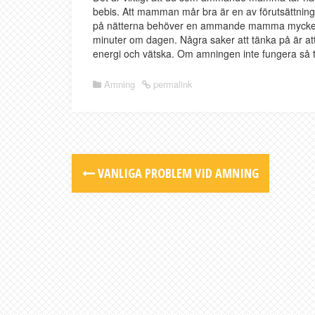
bebis. Att mamman mår bra är en av förutsättning
på nätterna behöver en ammande mamma mycket vil
minuter om dagen. Några saker att tänka på är att
energi och vätska. Om amningen inte fungera så tv
Amning
permalink
Post
VANLIGA PROBLEM VID AMNING
navigation