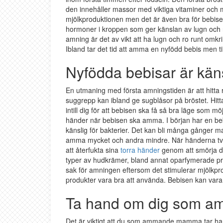
den innehåller massor med viktiga vitaminer och mi
mjölkproduktionen men det är även bra för bebisen
hormoner i kroppen som ger känslan av lugn och ro
amning är det av vikt att ha lugn och ro runt omkr
Ibland tar det tid att amma en nyfödd bebis men til
Nyfödda bebisar är käns
En utmaning med första amningstiden är att hitta rä
suggrepp kan ibland ge sugblåsor på bröstet. Hi
intill dig för att bebisen ska få så bra läge som mö
händer när bebisen ska amma. I början har en bebi
känslig för bakterier. Det kan bli många gånger ma
amma mycket och andra mindre. När händerna tvätta
att återfukta sina
torra händer
genom att smörja d
typer av hudkrämer, bland annat oparfymerade pro
sak för amningen eftersom det stimulerar mjölkp
produkter vara bra att använda. Bebisen kan vara
Ta hand om dig som 
Det är viktigt att du som ammande mamma tar hand