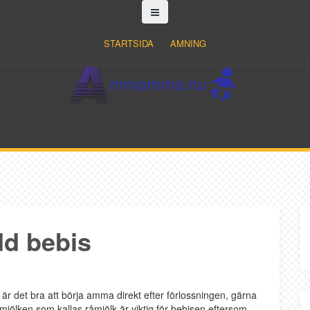
STARTSIDA
AMNING
dd bebis
 är det bra att börja amma direkt efter förlossningen, gärna
mjölken som kallas råmjölk är viktig för bebisen eftersom