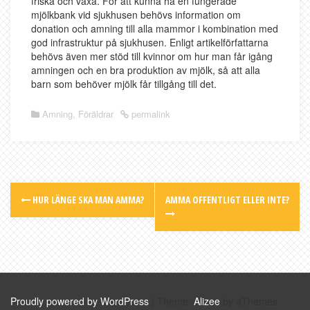
friska och växa. För att kunna ha en fungerade
mjölkbank vid sjukhusen behövs information om
donation och amning till alla mammor i kombination med
god infrastruktur på sjukhusen. Enligt artikelförfattarna
behövs även mer stöd till kvinnor om hur man får igång
amningen och en bra produktion av mjölk, så att alla
barn som behöver mjölk får tillgång till det.
Amning
,
Föräldrar
permalink
Post
HUR LÄNGE SKA MAN AMMA?
AMMA OFFENTLIGT ELLER INTE?
navigation
Proudly powered by WordPress
|
Theme:
Alizee
by aThemes