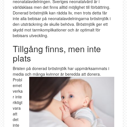
neonatalavdelningen. Sveriges neonatalvård är i
världsklass men det finns alltid möjlighet till förbättring.
Donerad bröstmjölk kan rädda liv, men trots detta får
inte alla bebisar på neonatalavdelningarna bröstmjölk i
den utsträckning de skulle behöva. Bröstmjölk ger ett
skydd mot tarmkomplikationer och är optimalt för
bebisars utveckling.
Tillgång finns, men inte
plats
Bristen på donerad bröstmjölk har uppmärksammats i
media och många kvin
nor är beredda att donera.
Probl
emet
verka
r inte
riktigt
vara
att
det
inte