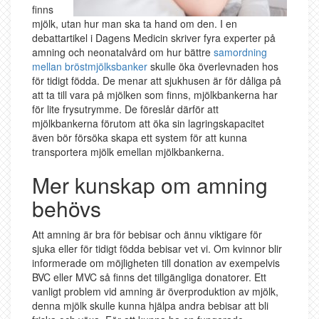
finns
mjölk, utan hur man ska ta hand om den. I en
debattartikel i Dagens Medicin skriver fyra experter på
amning och neonatalvård om hur bättre
samordning
mellan bröstmjölksbanker
skulle öka överlevnaden hos
för tidigt födda. De menar att sjukhusen är för dåliga på
att ta till vara på mjölken som finns, mjölkbankerna har
för lite frysutrymme. De föreslår därför att
mjölkbankerna förutom att öka sin lagringskapacitet
även bör försöka skapa ett system för att kunna
transportera mjölk emellan mjölkbankerna.
Mer kunskap om amning
behövs
Att amning är bra för bebisar och ännu viktigare för
sjuka eller för tidigt födda bebisar vet vi. Om kvinnor blir
informerade om möjligheten till donation av exempelvis
BVC eller MVC så finns det tillgängliga donatorer. Ett
vanligt problem vid amning är överproduktion av mjölk,
denna mjölk skulle kunna hjälpa andra bebisar att bli